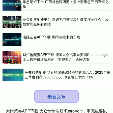
希恩配资平台 广西特色跟团游：景中游带您开启靠谱之
旅
黄金期货配资平台 选购充电桩安装厂商要注意什么，云
酷智能服务有保障
港陆证券APP下载 风雨兼程中的守候
财汇盈配资APP下载 德国大众汽车向美国Chattanooga
工人递交最终版本的（劳资谈判）合同方案
免费股票配资 华泰柏瑞低碳经济智选混合A：2025年第
三季度利润5908.03万元 净值增长率29.71%
最新文章
大旗策略APP下载 大众悄悄注册“RetroVolt”，甲壳虫要以