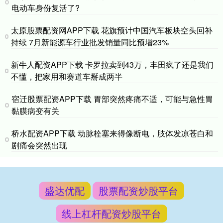
电动车身份复活了?
太原股票配资网APP下载 花旗预计中国汽车板块空头回补
持续 7月新能源车行业批发销量同比预增23%
新牛人配资APP下载 卡罗拉卖到43万，丰田疯了还是我们
不懂，把家用和赛道车掰成两半
宿迁股票配资APP下载 胃部突然疼痛不适，可能与急性胃
黏膜病变有关
桥水配资APP下载 动脉栓塞来得像断电，肢体发凉苍白和
剧痛会突然出现
盛达优配
股票配资炒股平台
线上杠杆配资炒股平台