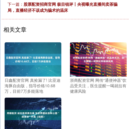
下一篇：
股票配资招商官网 极目锐评丨央视曝光直播间卖茶骗
局，直播经济不该成为骗术的温床
相关文章
日鑫配资官网 真捡漏了! 比亚迪
浙商配资官网 网传“通便神器”饮
海豚自由版，指导价格10.68
品受关注，医生提醒一喝就拉有
万，目前7万多能落地
健康风险