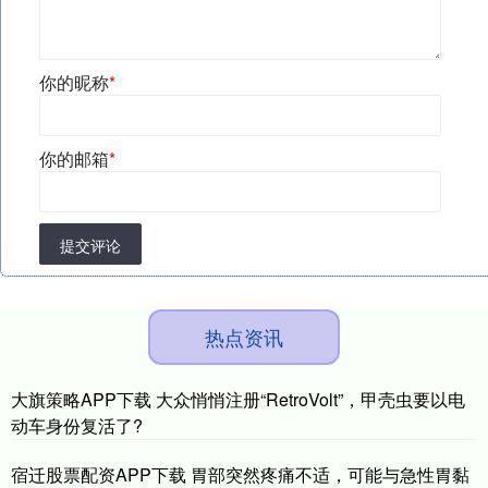
你的昵称
*
你的邮箱
*
提交评论
热点资讯
大旗策略APP下载 大众悄悄注册“RetroVolt”，甲壳虫要以电
动车身份复活了?
宿迁股票配资APP下载 胃部突然疼痛不适，可能与急性胃黏