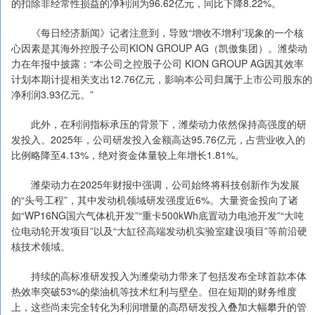
的扣除非经常性损益的净利润为96.62亿元，同比下降8.22%。
《每日经济新闻》记者注意到，导致“增收不增利”现象的一个核
心因素是其海外控股子公司KION GROUP AG（凯傲集团）。潍柴动
力在年报中披露：“本公司之控股子公司 KION GROUP AG因其效率
计划本期计提相关支出12.76亿元，影响本公司归属于上市公司股东的
净利润3.93亿元。”
此外，在利润指标承压的背景下，潍柴动力依然保持高强度的研
发投入。2025年，公司研发投入金额高达95.76亿元，占营业收入的
比例略降至4.13%，绝对资金体量较上年增长1.81%。
潍柴动力在2025年财报中强调，公司始终将科技创新作为发展
的“头号工程”，其中发动机领域研发强度近6%。大量资金投向了诸
如“WP16NG国六气体机开发”“重卡500kWh底置动力电池开发”“大吨
位电动轮开发项目”以及“大缸径高端发动机实验室建设项目”等前沿硬
核技术领域。
持续的高标准研发投入为潍柴动力带来了包括发布全球首款本体
热效率突破53%的柴油机等技术红利与壁垒。但在短期的财务维度
上，这些尚未完全转化为利润增量的高昂研发投入叠加大幅攀升的管