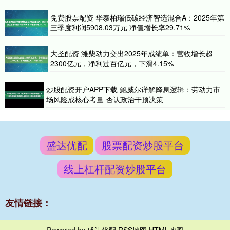
免费股票配资 华泰柏瑞低碳经济智选混合A：2025年第
三季度利润5908.03万元 净值增长率29.71%
大圣配资 潍柴动力交出2025年成绩单：营收增长超
2300亿元，净利过百亿元，下滑4.15%
炒股配资开户APP下载 鲍威尔详解降息逻辑：劳动力市
场风险成核心考量 否认政治干预决策
盛达优配
股票配资炒股平台
线上杠杆配资炒股平台
友情链接：
Powered by
盛达优配
RSS地图
HTML地图