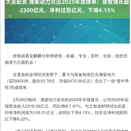
炒股就看金麒麟分析师研报，权威，专业，及时，全面，助您挖
掘潜力主题机会！
在复杂的全球经济形势下，重卡与装备制造巨头潍柴动力
（SZ000338，股价23.78元，市值2072.00亿元）交出了一份“喜中带
忧”的成绩单。
3月26日晚间，潍柴动力发布的2025年年报显示，公司2025年实
现营业收入2318.09亿元，同比增长7.47%。与之形成鲜明对比的是，
归母净利润虽为109.31亿元，但同比下滑4.15%，扣非后净利润则同
比下降8.22%。