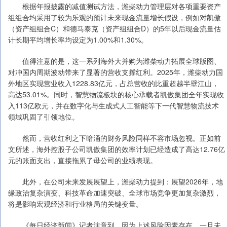
根据年报披露的减值测试方法，潍柴动力管理层对各项重要资产
组组合均采用了较为乐观的预计未来现金流量增长假设，例如对凯傲
（资产组组合C）和德马泰克（资产组组合D）的5年以后现金流量估
计长期平均增长率均设定为1.00%和1.30%。
值得注意的是，这一系列海外大并购为潍柴动力拓展全球版图、
对冲国内周期波动带来了显著的营收支撑红利。2025年，潍柴动力国
外地区实现营业收入1228.83亿元，占总营收的比重超越半壁江山，
高达53.01%。同时，智慧物流板块的核心承载者凯傲集团全年实现收
入113亿欧元，并在数字化与生成式人工智能等下一代智慧物流技术
领域巩固了引领地位。
然而，营收红利之下暗涌的财务风险同样不容市场忽视。正如前
文所述，海外控股子公司凯傲集团的效率计划已经造成了高达12.76亿
元的账面支出，直接拖累了母公司的业绩表现。
此外，在公司未来发展展望上，潍柴动力提到：展望2026年，地
缘政治复杂演变、科技革命加速突破、全球市场竞争更加复杂激烈，
将是影响宏观经济和行业格局的关键变量。
《每日经济新闻》记者注意到，因为上述风险因素存在，一旦未