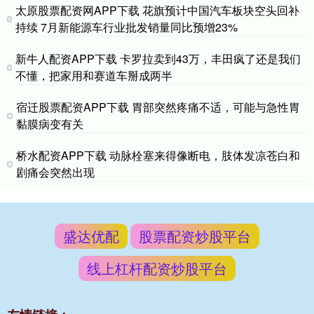
太原股票配资网APP下载 花旗预计中国汽车板块空头回补
持续 7月新能源车行业批发销量同比预增23%
新牛人配资APP下载 卡罗拉卖到43万，丰田疯了还是我们
不懂，把家用和赛道车掰成两半
宿迁股票配资APP下载 胃部突然疼痛不适，可能与急性胃
黏膜病变有关
桥水配资APP下载 动脉栓塞来得像断电，肢体发凉苍白和
剧痛会突然出现
盛达优配
股票配资炒股平台
线上杠杆配资炒股平台