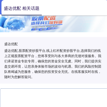
盛达优配 相关话题
盛达优配
盛达优配,股票配资炒股平台,线上杠杆配资炒股平台,选择我们的线
上正规股票配资平台，您将享受到与各大券商的无缝对接服务。我
们承诺资金专款专用，确保您的资金安全无虞。同时，我们提供实
盘交易环境，让您亲身体验市场的波动与机遇。我们的风险控制团
队将竭诚为您服务，确保您的投资安全无忧。在线客服实时在线，
随时为您解答疑问。