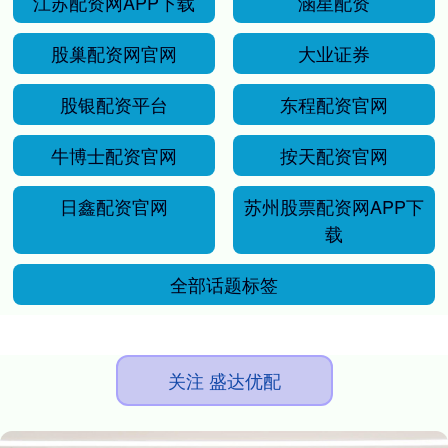
江苏配资网APP下载
涵星配资
股巢配资网官网
大业证券
股银配资平台
东程配资官网
牛博士配资官网
按天配资官网
日鑫配资官网
苏州股票配资网APP下
载
全部话题标签
关注 盛达优配