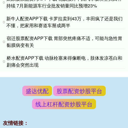
持续 7月新能源车行业批发销量同比预增23%
新牛人配资APP下载 卡罗拉卖到43万，丰田疯了还是我们
不懂，把家用和赛道车掰成两半
宿迁股票配资APP下载 胃部突然疼痛不适，可能与急性胃
黏膜病变有关
桥水配资APP下载 动脉栓塞来得像断电，肢体发凉苍白和
剧痛会突然出现
盛达优配
股票配资炒股平台
线上杠杆配资炒股平台
友情链接：