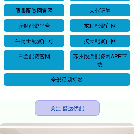
股巢配资网官网
大业证券
股银配资平台
东程配资官网
牛博士配资官网
按天配资官网
日鑫配资官网
苏州股票配资网APP下
载
全部话题标签
关注 盛达优配