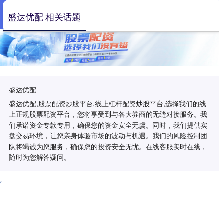
盛达优配 相关话题
盛达优配
盛达优配,股票配资炒股平台,线上杠杆配资炒股平台,选择我们的线
上正规股票配资平台，您将享受到与各大券商的无缝对接服务。我
们承诺资金专款专用，确保您的资金安全无虞。同时，我们提供实
盘交易环境，让您亲身体验市场的波动与机遇。我们的风险控制团
队将竭诚为您服务，确保您的投资安全无忧。在线客服实时在线，
随时为您解答疑问。