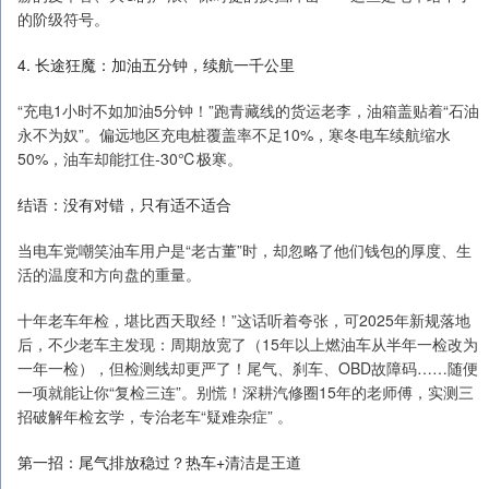
的阶级符号。
4. 长途狂魔：加油五分钟，续航一千公里
“充电1小时不如加油5分钟！”跑青藏线的货运老李，油箱盖贴着“石油
永不为奴”。偏远地区充电桩覆盖率不足10%，寒冬电车续航缩水
50%，油车却能扛住-30℃极寒。
结语：没有对错，只有适不适合
当电车党嘲笑油车用户是“老古董”时，却忽略了他们钱包的厚度、生
活的温度和方向盘的重量。
十年老车年检，堪比西天取经！”这话听着夸张，可2025年新规落地
后，不少老车主发现：周期放宽了（15年以上燃油车从半年一检改为
一年一检），但检测线却更严了！尾气、刹车、OBD故障码……随便
一项就能让你“复检三连”。别慌！深耕汽修圈15年的老师傅，实测三
招破解年检玄学，专治老车“疑难杂症” 。
第一招：尾气排放稳过？热车+清洁是王道