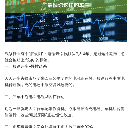
汽修行业有个“潜规则”：电瓶寿命被默认为3-4年。超过这个期限，你
就会被贴上“该换”的标签。
一、短途开车=慢性谋杀
天天开车去菜市场？来回三公里？你的电瓶正在哭。短途行驶中发电
机转速低，充的电还不够空调风扇烧的。
二、停车不断电？电瓶刺客在行动
钥匙一拔就走人？行车记录仪待机、点烟器插着充电器、车机后台偷
偷运行…这些“电瓶刺客”正在慢性放血。
三、锁车也费电？安全环境就不锁！展开剩余96%