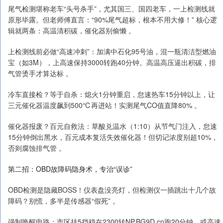
尾气检测堪称老车“头号杀手”，尤其国三、国四老车，一上检测线就
原形毕露。但老师傅直言：“90%尾气超标，根本不用大修！” 核心逻
辑就两条：高温清积碳，催化器别偷懒 。
上检测线前必做“高速冲刺”：加满中石化95号油，混一瓶清洁型燃油
宝（如3M），上高速保持3000转跑40分钟。高温高压逼出积碳，排
气管烫手才算达标 。
冷车直接检？等于自杀：熄火1分钟重启，怠速热车15分钟以上，让
三元催化器温度飙到500℃再进站！实测尾气CO值直降80% 。
催化器报废？百元自救法：草酸兑温水（1:10）从节气门注入，怠速
15分钟倒出黑水，百元成本复活失效催化器！但切记浓度别超10%，
否则腐蚀排气管 。
第二招：OBD故障码隐身术，专治“误诊”
OBD检测是隐藏BOSS！仪表盘没亮灯，但检测仪一插跳出十几个故
障码？别慌，多半是传感器“假死” 。
强制唤醒电路：市区挂5挡稳在2300转NP.BG9D.cn跑20分钟，或高速