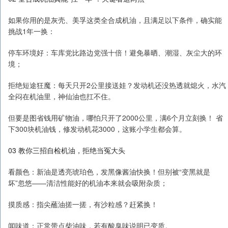
如果你用的是灰壳、美孚这类全合成机油，且满足以下条件，确实能
挑战1年一换：
停车环境好：车库党比路边党强十倍！避免暴晒、潮湿、灰尘大的环
境；
拒绝短途狂魔：每天只开2公里接送娃？发动机还没热透就熄火，水汽
全闷在机油里，神仙油也扛不住。
但要是图省钱用矿物油，哪怕只开了2000公里，满6个月立刻换！ 省
下300块机油钱，修发动机花3000，这账小学生都会算。
03 教你三招自检机油，拒绝当冤大头
看颜色：新油是透亮琥珀色，发黑像酱油快换！但别被“变黑就是
坏”忽悠——清洁性能好的机油本来就会吸附杂质；
摸质感：指尖蘸油搓一搓，有沙粒感？赶紧换！
闻味道：正常带点柴油味，若有酸臭味说明已变质。