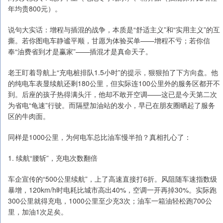
年均贵800元）。
说句大实话：增程与插混的战争，本质是“舒适主义”和“实用主义”的互
撕。若你图电车静谧平顺，甘愿为体验买单——增程不亏；若你信
奉“油费省到才是赢家”——插混才是真命天子。
老王盯着导航上“充电桩排队1.5小时”的提示，狠狠拍了下方向盘。他
的纯电车表显续航还剩180公里，但实际连100公里外的服务区都开不
到。后座的孩子热得满头汗，他却不敢开空调——这已是今天第二次
为省电“龟速”行驶。而隔壁加油站的发小，早已在朋友圈晒起了服务
区的牛肉面。
同样是1000公里，为何电车总比油车慢半拍？真相扎心了：
1. 续航“腰斩”，充电次数翻倍
车企宣传的“500公里续航”，上了高速直接打6折。风阻随车速指数级
暴增，120km/h时电耗比城市高出40%，空调一开再掉30%。实际跑
300公里就得充电，1000公里至少充3次；油车一箱油轻松跑700公
里，加油1次足矣。