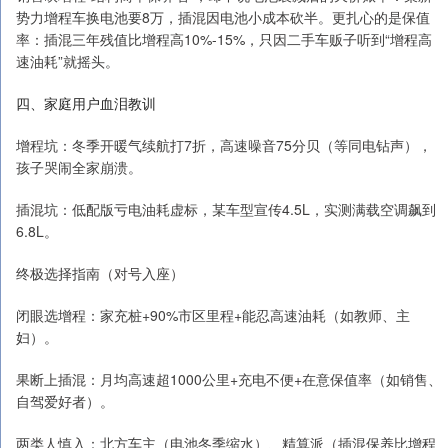
势力增程车换电池要8万，插混因电池小成本砍半。更扎心的是保值
率：插混三年残值比增程高10%-15%，只因二手车贩子听到“增程高
速油耗”就摇头。
四、家庭用户血泪教训
增程坑：冬季开暖气续航打7折，高速噪音75分贝（等同电钻声），
孩子哭闹全家崩溃。
插混坑：低配版亏电油耗虚标，某车型宣传4.5L，实测满载空调飙到
6.8L。
终极选择指南（对号入座）
闭眼选增程：家充桩+90%市区里程+能忍高速油耗（如教师、主
妇）。
果断上插混：月均高速超1000公里+充电不便+在意保值率（如销售、
自驾爱好者）。
两类人慎入：北方车主（电池冬季缩水）、精算派（插混保养比增程