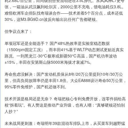
耗2.68L/百公里，而同级别合资混动还在3.5L挣扎。东风风神L7更夸
张，一箱油从武汉飙到哈尔滨，2000公里不充电，馈电油耗仅3.8L。
难怪欧洲车企排队找奇瑞谈合作——技术差着5个百分点，成本还低
30%，这M3.BG9D.cn波反向输出比任何广告都硬核。
但争议点来了：
单项冠军还是全能选手？ 国产48%热效率是实验室稳态数据
（1500rpm固定工况），而丰田41%基于WLTP动态测试更贴近真实
路况。一到黑龙江-30℃极寒或新疆50℃高温，国产机功率波动
±15%，丰田在安第斯山脉5000米海拔才衰减7%。
寿命焦虑没解决：国产发动机质保从8年/20万公里提到10年/30万公
里，但高负荷故障率仍是丰田1.8倍。大众EA888设计寿命50万公里，
95%零件免维护，国产机还做不到。
技术开源是格局还是无奈？ 奇瑞把核心专利免费开放，连零件捐给高
校“拆着玩”。有人赞这是推动产业升级，也有人嘲：“真够硬核还怕别
人抄？”
未来战局更刺激：奇瑞明年39款混动车排队上市，从买菜车到越野猛