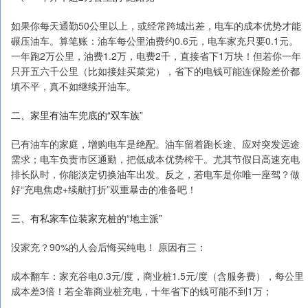
如果你每天通勤50公里以上，或经常跨城出差，电车的成本优势才能
碾压油车。算笔账：油车每公里油费约0.6元，电车家充只要0.1元。
一年跑2万公里，油费1.2万，电费2千，直接省下1万块！但若你一年
只开五六千公里（比如接娃买菜党），省下的电钱可能连保险差价都
填不平，真不如继续开油车。
二、家里有油车兜底的“双车族”
已有油车的家庭，增购电车是绝配。油车留着跑长途、应对突发远途
需求；电车负责市区通勤，把低成本优势榨干。尤其节假日高速充电
排长队时，你能淡定切换油车出发。反之，若电车是你唯一座驾？做
好“充电焦虑+续航打折”双重暴击的准备吧！
三、有私家车位装家充桩的“地主派”
没家充？90%的人会后悔买纯电！ 原因有三：
成本翻车：家充谷电0.3元/度，商业桩1.5元/度（含服务费），每公里
成本差3倍！若全靠商业桩充电，十年省下的钱可能不到1万；