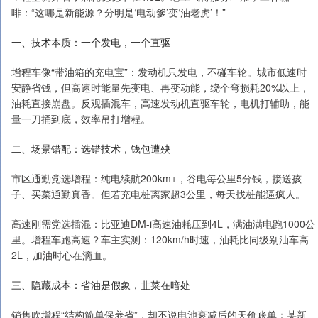
啡：“这哪是新能源？分明是‘电动爹’变‘油老虎’！”
一、技术本质：一个发电，一个直驱
增程车像“带油箱的充电宝”：发动机只发电，不碰车轮。城市低速时
安静省钱，但高速时能量先变电、再变动能，绕个弯损耗20%以上，
油耗直接崩盘。反观插混车，高速发动机直驱车轮，电机打辅助，能
量一刀捅到底，效率吊打增程。
二、场景错配：选错技术，钱包遭殃
市区通勤党选增程：纯电续航200km+，谷电每公里5分钱，接送孩
子、买菜通勤真香。但若充电桩离家超3公里，每天找桩能逼疯人。
高速刚需党选插混：比亚迪DM-i高速油耗压到4L，满油满电跑1000公
里。增程车跑高速？车主实测：120km/h时速，油耗比同级别油车高
2L，加油时心在滴血。
三、隐藏成本：省油是假象，韭菜在暗处
销售吹增程“结构简单保养省”，却不说电池衰减后的天价账单：某新