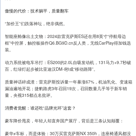
傲慢的代价：技术躺平，质量翻车
“加价王”们跌落神坛，绝非偶然。
智能座舱像出土文物：2024款雷克萨斯ES还在用8英寸“停航母边
框”中控屏，触控板操作Q6.BG9D.cn反人类，无线CarPlay得加钱选
装。
动力系统被电车吊打：ES200的2.0L自吸发动机，131马力+9.7秒破
百，红绿灯起步被比亚迪汉DM-i秒成“移动路障”。
质量神话碎成渣：雷克萨斯投诉量一年暴涨67%，机油乳化、变速箱
漏油遍地开花；捷豹路虎3年召回19次，召回数量几乎等于新车销
量，央视315都点名批评。
消费者觉醒：谁还吃“品牌光环”这套？
豪车降价甩卖，年轻人却直奔国产展厅，背后是三条认知颠覆：
豪华≠车标，而是体验：30万买雷克萨斯NX 350h，连座椅通风都没