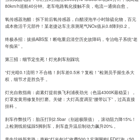
80km/h巡航40分钟。老车电路氧化接触不良，电流一通病自愈 。
氧传感器泡醋：拆下前后氧传感器，白醋浸泡半小时除硫化物，百元
成本救活千元部件！某老捷达车主亲测尾气NOx值从0.8降到0.2 。
终极杀招：拔插ABS泵！断电重启清空历史故障码，专治电子系统“老
年痴呆” 。
第三招：细节定生死！灯光刹车别踩坑
“灯光暗0.1流明？不合格！刹车差0.5米？复检！”检测员手握生杀大
权，细节才是胜负手 。
灯光自救指南：卤素灯提前换飞利浦夜劲光（色温4300K最稳妥），
灯罩发黄用修复剂打磨。关键：大灯高度调至“腰带以下”，过高直接
挂科 。
刹车作弊技巧：胎压打到2.5bar（别超极限值），滚动阻力降15%！
上检测线前猛踩5脚刹车，刹车盘升温后制动力飙升20% 。
黄牛坑钱新套路：声称“灯光包过”收费500？实测网购LED灯泡（50