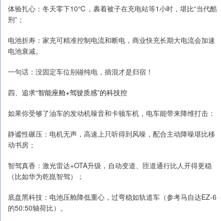
体验扎心：冬天零下10℃，裹着被子在充电站等1小时，堪比“当代酷
刑”；
电池折寿：家充可精准控制电流和断电，商业快充长期大电流会加速
电池衰减。
一句话：没固定车位别碰纯电，插混才是归宿！
四、追求“智能座舱+驾驶质感”的科技控
如果你受够了油车的发动机噪音和卡顿车机，电车能带来降维打击：
静谧性碾压：电机无声，高速上只听得到风噪，配合主动降噪堪比移
动书房；
智驾真香：激光雷达+OTA升级，自动变道、匝道通行比人开得更稳
（比如华为乾崑智驾）；
底盘黑科技：电池压舱降低重心，过弯稳如轨道车（参考马自达EZ-6
的50:50轴荷比）。