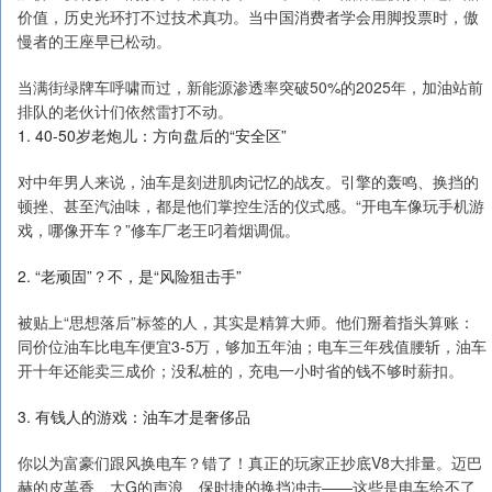
价值，历史光环打不过技术真功。当中国消费者学会用脚投票时，傲
慢者的王座早已松动。
当满街绿牌车呼啸而过，新能源渗透率突破50%的2025年，加油站前
排队的老伙计们依然雷打不动。
1. 40-50岁老炮儿：方向盘后的“安全区”
对中年男人来说，油车是刻进肌肉记忆的战友。引擎的轰鸣、换挡的
顿挫、甚至汽油味，都是他们掌控生活的仪式感。“开电车像玩手机游
戏，哪像开车？”修车厂老王叼着烟调侃。
2. “老顽固”？不，是“风险狙击手”
被贴上“思想落后”标签的人，其实是精算大师。他们掰着指头算账：
同价位油车比电车便宜3-5万，够加五年油；电车三年残值腰斩，油车
开十年还能卖三成价；没私桩的，充电一小时省的钱不够时薪扣。
3. 有钱人的游戏：油车才是奢侈品
你以为富豪们跟风换电车？错了！真正的玩家正抄底V8大排量。迈巴
赫的皮革香、大G的声浪、保时捷的换挡冲击——这些是电车给不了