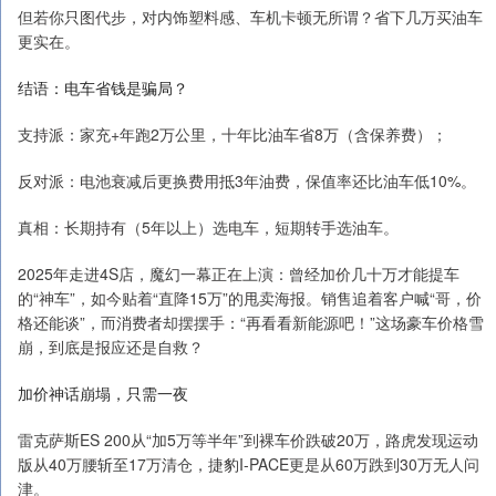
但若你只图代步，对内饰塑料感、车机卡顿无所谓？省下几万买油车
更实在。
结语：电车省钱是骗局？
支持派：家充+年跑2万公里，十年比油车省8万（含保养费）；
反对派：电池衰减后更换费用抵3年油费，保值率还比油车低10%。
真相：长期持有（5年以上）选电车，短期转手选油车。
2025年走进4S店，魔幻一幕正在上演：曾经加价几十万才能提车
的“神车”，如今贴着“直降15万”的甩卖海报。销售追着客户喊“哥，价
格还能谈”，而消费者却摆摆手：“再看看新能源吧！”这场豪车价格雪
崩，到底是报应还是自救？
加价神话崩塌，只需一夜
雷克萨斯ES 200从“加5万等半年”到裸车价跌破20万，路虎发现运动
版从40万腰斩至17万清仓，捷豹I-PACE更是从60万跌到30万无人问
津。