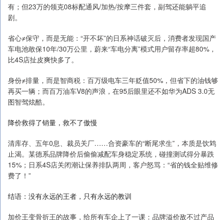
有；但23万的领克08标配通风/加热/按摩三件套，副驾还能躺平追
剧。
省心≠保守，而是无能：“开不坏”的日系神话破灭后，消费者发现国产
车电池敢保10年/30万公里，蔚来“车电分离”模式用户留存率超80%，
比4S店扯皮爽快多了。
身份≠排量，而是智商税：百万级电车三年贬值50%，但省下的油钱够
再买一辆；而百万油车V8的声浪，在95后眼里还不如华为ADS 3.0无
图智驾炫酷。
降价救得了销量，救不了傲慢
清库存、五年0息、裁员关厂……合资豪车的“断尾求生”，本质是饮鸩
止渴。某德系品牌降价后偷偷减配车身稳定系统，碰撞测试得分暴跌
15%；日系4S店关闭潮让保养排队两周，客户怒骂：“省的钱全贴维修
费了！”
结语：没有永远的王者，只有永远的教训
加价王变骨折王的故事，给所有车企上了一课：品牌溢价敌不过产品