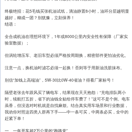
终极绝招：花5毛钱买张机油试纸，滴油静置8小时，油环分层越明显
越好，糊成一团？别犹豫，立刻保养！
结语：
全合成机油在理想环境下，1年或8000公里内安全性有保障（厂家实
验室数据）；
但涡轮增压车、老旧车型必须严格按周期换，精密部件更怕油劣化。
注意一点，换机油时滤芯必须一起换！否则等于用新油洗脏抹布。
别信“加钱上高端油”，5W-30比0W-40省油？得看厂家标号！
隔壁老张去年跟风买了辆电车，结果现在天天抱怨：“充电排队两小
时，续航打五折，省下的油钱全贴给停车费了！”这可不是个例。电车
虽香，但没选对时机就是自找麻烦。结合真实用车场景和行业数据，
我劝你对照这四类人群再下手——中一条可买，中两条必买，全中的
赶紧下单！
一、一年开车超2万公里的“跑路党”