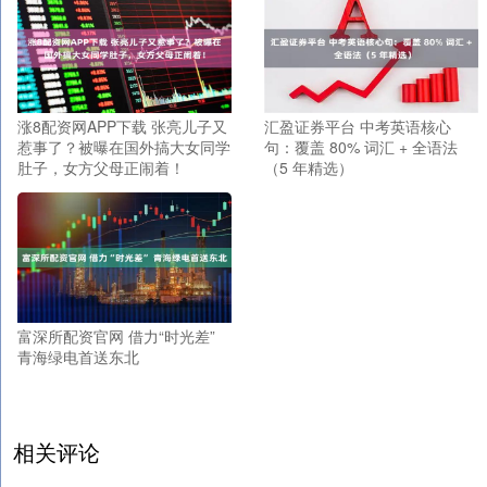
涨8配资网APP下载 张亮儿子又
汇盈证券平台 中考英语核心
惹事了？被曝在国外搞大女同学
句：覆盖 80% 词汇 + 全语法
肚子，女方父母正闹着！
（5 年精选）
富深所配资官网 借力“时光差”
青海绿电首送东北
相关评论