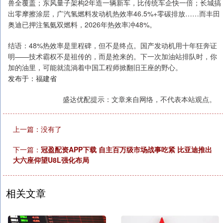
兽全覆盖；东风量子架构2年造一辆新车，比传统车企快一倍；长城搞
出零摩擦涂层，广汽氢燃料发动机热效率46.5%+零碳排放……而丰田
奥迪已押注氢氨双燃料，2026年热效率冲48%。
结语：48%热效率是里程碑，但不是终点。国产发动机用十年狂奔证
明——技术霸权不是祖传的，而是抢来的。下一次加油站排队时，你
加的油里，可能就流淌着中国工程师掀翻旧王座的野心。
发布于：福建省
盛达优配提示：文章来自网络，不代表本站观点。
上一篇：没有了
下一篇：
冠盈配资APP下载 自主百万级市场战事吃紧 比亚迪推出
大六座仰望U8L强化布局
相关文章