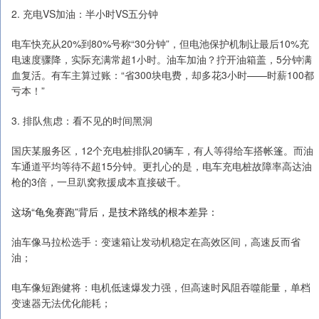
2. 充电VS加油：半小时VS五分钟
电车快充从20%到80%号称“30分钟”，但电池保护机制让最后10%充
电速度骤降，实际充满常超1小时。油车加油？拧开油箱盖，5分钟满
血复活。有车主算过账：“省300块电费，却多花3小时——时薪100都
亏本！”
3. 排队焦虑：看不见的时间黑洞
国庆某服务区，12个充电桩排队20辆车，有人等得给车搭帐篷。而油
车通道平均等待不超15分钟。更扎心的是，电车充电桩故障率高达油
枪的3倍，一旦趴窝救援成本直接破千。
这场“龟兔赛跑”背后，是技术路线的根本差异：
油车像马拉松选手：变速箱让发动机稳定在高效区间，高速反而省
油；
电车像短跑健将：电机低速爆发力强，但高速时风阻吞噬能量，单档
变速器无法优化能耗；