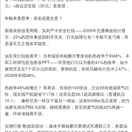
元）+路边店安装（30元）更靠谱 。
年检本质思考：安全还是生意？
新规表面放宽周期，实则严卡安全红线——2025年交通事故统计显
示：23%的恶性事故因刹车失灵、灯光故障引发！年检不是刁难，而
是逼车主正视老车隐患 。
油车党们别急着哭！ 当奇瑞宣布鲲鹏天擎发动机热效率干到48%，丰
田工程师怕是连夜改PPT——毕竟他们引以为傲的41%热效率，如今
被甩开足足7个百分点的差距。更狠的是，东风马赫动力也冲上47%，
2026年剑指48%。
热效率48%啥概念？ 简单说，你加的100块油，过去65块烧成尾气白
给，现在国产机能省下17块！这背后是26:1超高膨胀比（普通机仅
10:1），像榨甘蔗一样压干最后一滴油；还有600Bar高压直喷，把汽
油雾化得比PM2.5还细，烧得透透的；甚至把废气回收32%再烧一
遍，环保省钱两不误。
实测打脸“数据造假论”：媒体开着鲲鹏天擎测试车通勤三天，表显油