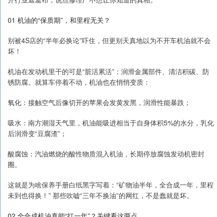
01 机油的“保质期”，和里程无关？
别被4S店的“半年必换论”吓住，但更别天真地以为不开车机油就不会
坏！
机油在发动机里干的可是“脏活累活”：润滑金属部件、清洁积碳、防
锈防腐。就算车停着不动，机油也在悄悄变质：
氧化：接触空气后像切开的苹果会发黄发黑，润滑性能暴跌；
吸水：南方潮湿天气里，机油能吸进相当于自身体积5%的水分，乳化
后润滑变“豆腐渣”；
酸腐蚀：汽油燃烧的酸性物质混入机油，长期停放腐蚀发动机密封
圈。
这就是为啥保养手册白纸黑字写着：“矿物油半年，全合成一年，里程
未到也得换！” 那些吹嘘“三年不换油”的网红，不是蠢就是坏。
02 全合成机油真能“扛一年”？关键看这两点