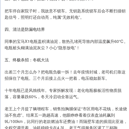
把车停自家院子时，我故意不锁车。无钥匙系统锁车后会不断扫描钥
匙信号，照明灯还自动亮，纯属“无效耗电”。
四、清洁是防漏电结界
同事的宝马X1电瓶盖积满油泥，散热孔堵死导致内部温度飙升60℃。
电瓶桩头糊满油泥灰尘？小心“隐形放电”！
五、终极杀招：冬眠大法
出差三个月怎么办？把电瓶负极一拆！去年疫情封城，老司机们靠这
招保住了电瓶。三个月后接上点火一把着，电压稳如新车。
十年电瓶已是风烛残年。专家拆解发现：老化电瓶极板活性物质脱
落，容量暴跌60%，冬天冷启动全靠运气。
老王上个月提了辆增程车，销售拍胸脯保证“市区用电不花钱，长途烧
油不焦虑”。结果五一跑趟高速，他眼睁睁看着仪表盘油耗飙到
9L/100km，比同行的老款燃油车还费油！而隔壁车道的插混比亚迪，
全程空调开着，油耗稳稳卡在4.3L。老王气得服务区灌了三杯咖