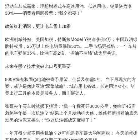
混动车却成赢家：理想增程式在高速用油、低速用电，销量逆势涨
30%——消费者用脚投票：“我全都要！”
政策红利消退，更让电车雪上加霜
欧洲削减补贴、美国加税，特斯拉Model Y被迫涨价2万；中国取消绿
牌特权后，25万以上纯电销量暴跌50%。二手市场更残酷：一年车龄
的电车贬值35%，比油车高2倍。“省油不省钱”成为新共识。
未来在哪？技术突破比口号更重要
800V快充和固态电池被寄予厚望，但普及仍需5年。当下最现实的方
案，或许是像比亚迪“双擎战略”：城市用电省钱，长途用油省心。毕
竟出行工具的本质是服务人，而非绑架人。
张哥去年买车时就撂下狠话：“我一年撑死开3000公里，凭啥听4S店
忽悠半年换一次机油？”结果上个月发动机大修，维修师傅指着油底壳
发黑的油泥直摇头：“你这机油都成芝麻糊了！”
一年开得少就不用换机油？这可能是养车最大的智商税！ 今天咱就撕
开行业遮羞布，说点修理厂不想让你知道的真相。