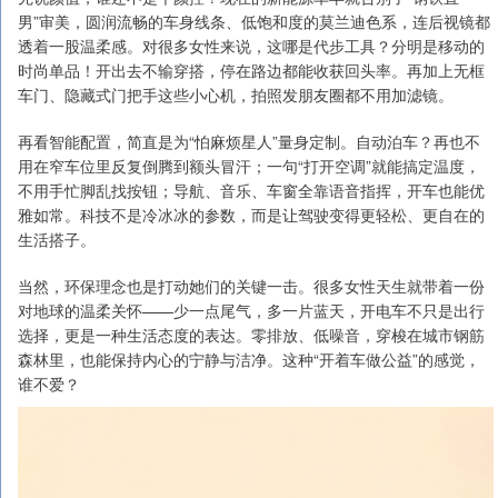
男”审美，圆润流畅的车身线条、低饱和度的莫兰迪色系，连后视镜都
透着一股温柔感。对很多女性来说，这哪是代步工具？分明是移动的
时尚单品！开出去不输穿搭，停在路边都能收获回头率。再加上无框
车门、隐藏式门把手这些小心机，拍照发朋友圈都不用加滤镜。
再看智能配置，简直是为“怕麻烦星人”量身定制。自动泊车？再也不
用在窄车位里反复倒腾到额头冒汗；一句“打开空调”就能搞定温度，
不用手忙脚乱找按钮；导航、音乐、车窗全靠语音指挥，开车也能优
雅如常。科技不是冷冰冰的参数，而是让驾驶变得更轻松、更自在的
生活搭子。
当然，环保理念也是打动她们的关键一击。很多女性天生就带着一份
对地球的温柔关怀——少一点尾气，多一片蓝天，开电车不只是出行
选择，更是一种生活态度的表达。零排放、低噪音，穿梭在城市钢筋
森林里，也能保持内心的宁静与洁净。这种“开着车做公益”的感觉，
谁不爱？