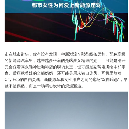
走在城市街头，你有没有发现一种新潮流？那些线条柔和、配色高级
的新能源汽车里，越来越多坐着的是飒爽又精致的她——可能是刚开
完会踩着高跟鞋冲进咖啡店的职场女王，也可能是副驾堆满绘本和零
食、后座载着娃的全能妈妈，还可能是周末独自兜风、耳机里放着
City Pop的自由灵魂。新能源车和女性用户之间的这场“双向暗恋”，早
就不是偶然，而是一场精心设计的浪漫邂逅。