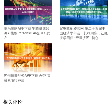
掌乐策略APP下载 宠物健康监
聚财略配资官网 第二十五届中
测AI模型Petsense AI在CES发
国经济学年会：扎根现实，让经
布
济学回归 “经世济民” 初心
苏州恒泰配资APP下载 自带“青
霉素”的3种菜
相关评论