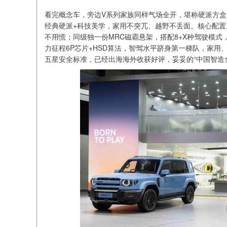
看完概念车，旁边V系列家族同样气场全开，堪称硬派方盒子
经典硬派+科技美学，家用不突兀、越野不丢面。核心配置直
不用慌；同级独一份MRC磁霸悬架，搭配8+X种驾驶模式，
力征程6P芯片+HSD算法，智驾水平跻身第一梯队，家用
五星安全标准，已经出海海外收获好评，妥妥的“中国智造