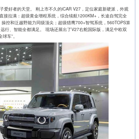
爱好者的天堂。 刚上市不久的iCAR V27，定位家庭新硬派，外观
接拉满：超级黄金增程系统，综合续航1200KM+，长途自驾完全
操控和泛越野能力同级顶尖；超级猎鹰700+智驾系统，560TOPS算
、远行、智能全都满足。 现场还展出了V27右舵国际版，满足中欧双
全球车”。