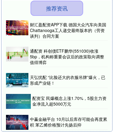
推荐资讯
财汇盈配资APP下载 德国大众汽车向美国
Chattanooga工人递交最终版本的（劳资
谈判）合同方案
通配资 科创债ETF鹏华(551030)收涨
5bp，机构称重要会议后的政策取向调整
值得博弈
天弘忧配 “比脸还大的衣服吊牌”爆火，已
形成产业链！
配资宝 民爆概念上涨1.70%，5股主力资
金净流入超5000万元
中赢金融平台 10月以后库存可能会再度累
积 苯乙烯价格预计先扬后抑