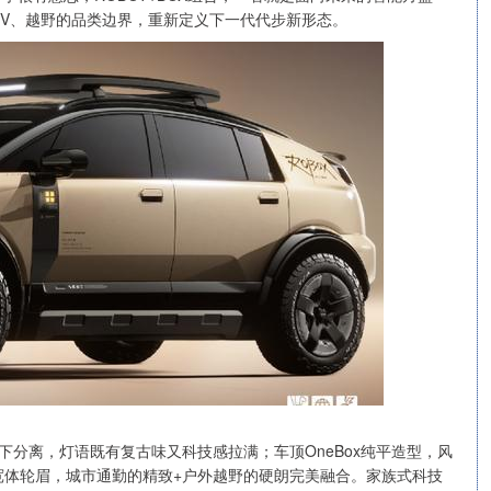
MPV、越野的品类边界，重新定义下一代代步新形态。
上下分离，灯语既有复古味又科技感拉满；车顶OneBox纯平造型，风
宽体轮眉，城市通勤的精致+户外越野的硬朗完美融合。家族式科技