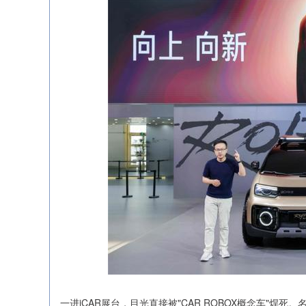
一进iCAR展台，目光直接被"CAR ROBOX概念车"焊死