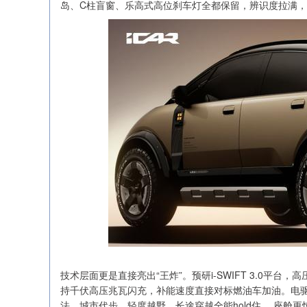
岛、C柱盲窗、乐高式高位刹车灯全都保留，辨识度拉满，路
技术层面更是直接亮出“王炸”。预研i-SWIFT 3.0
持千伏高压兆瓦闪充，补能速度直接对标燃油车加油。电驱
法，城市代步、轻度越野、长途穿越全能hold住。 座舱更